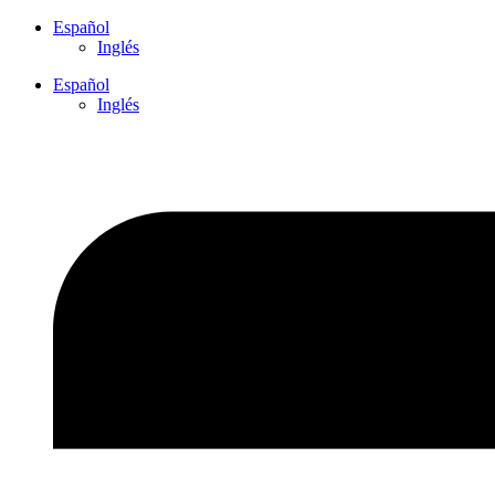
Ir
Español
al
Inglés
contenido
Español
Inglés