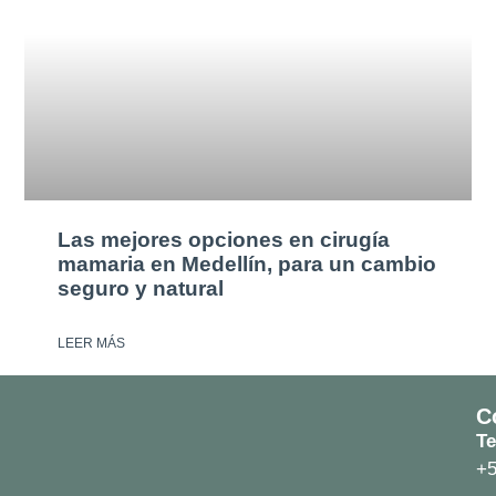
Las mejores opciones en cirugía
mamaria en Medellín, para un cambio
seguro y natural
LEER MÁS
C
Te
+5