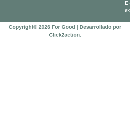
E 
ex
Copyright© 2026 For Good | Desarrollado por
Click2action.