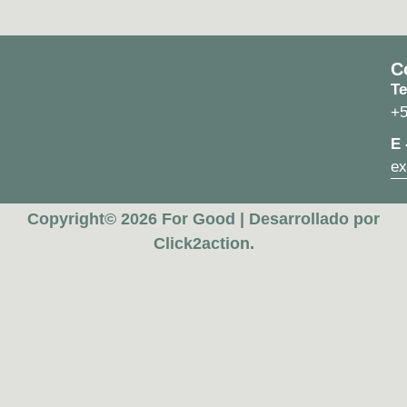
C
Te
+5
E 
ex
Copyright© 2026 For Good | Desarrollado por
Click2action.