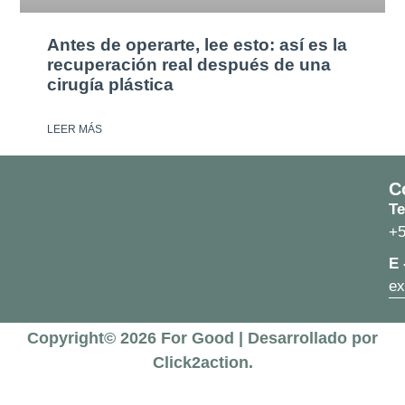
Antes de operarte, lee esto: así es la
recuperación real después de una
cirugía plástica
LEER MÁS
C
Te
+5
E 
ex
Copyright© 2026 For Good | Desarrollado por
Click2action.