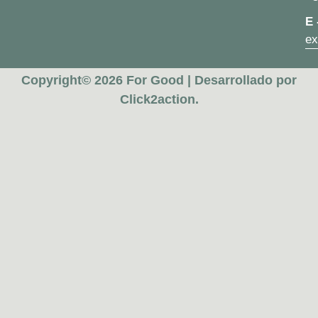
E 
ex
Copyright© 2026 For Good | Desarrollado por
Click2action.